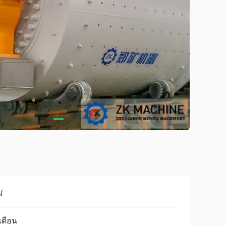
่
เดือน