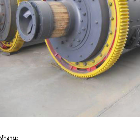
รทำงาน: