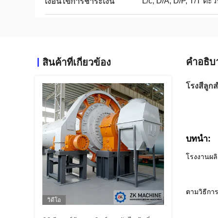
L/c, D/A, D/P, T/T 
เงื่อนไขการชำระเงิน
คําอธิบ
สินค้าที่เกี่ยวข้อง
โรงสีลูก
บทนำ:
โรงงานผลิ
ตามวิธีกา
วิดีโอ