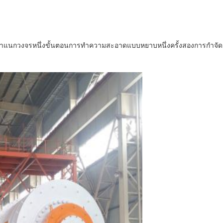
จำแนกวงจรหนึ่งขั้นตอนการทำความสะอาดแบบหยาบหนึ่งครั้งสองการกำจัด