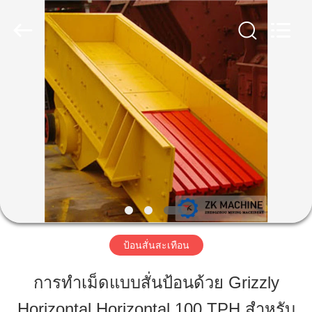
2025
Henan
Zhengzhou
Mining
Machinery
CO.Ltd.
All
Rights
บ้าน
Reserved.
Developed
by
ECER
สินค้า
วิดีโอ
การ
ป้อนสั่นสะเทือน
แสดง
การทำเม็ดแบบสั่นป้อนด้วย Grizzly
VR
Horizontal Horizontal 100 TPH สำหรับ