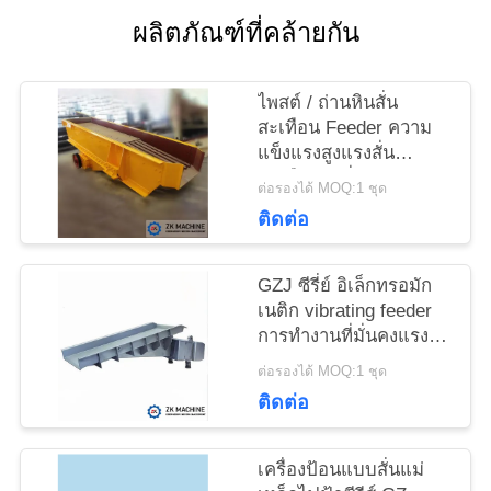
ติดต่อ
ผลิตภัณฑ์ที่คล้ายกัน
เรา
ไพสต์ / ถ่านหินสั่น
สะเทือน Feeder ความ
ข่าว
แข็งแรงสูงแรงสั่น
สะเทือนคงที่
ต่อรองได้ MOQ:1 ชุด
ติดต่อ
ขอ
ใบ
GZJ ซีรี่ย์ อิเล็กทรอมัก
เนติก vibrating feeder
เสนอ
การทํางานที่มั่นคงแรง
vibrating แรง
ราคา
ต่อรองได้ MOQ:1 ชุด
ติดต่อ
แผนผัง
เครื่องป้อนแบบสั่นแม่