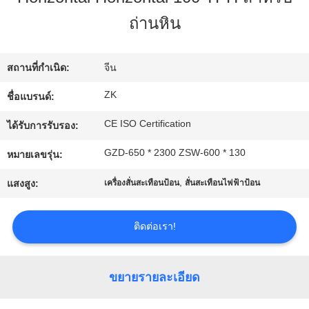
ถ่านหิน
เกี่ยว
กับ
สถานที่กำเนิด:
จีน
เรา
ZK
ชื่อแบรนด์:
CE ISO Certification
ได้รับการรับรอง:
ทัวร์
GZD-650 * 2300 ZSW-600 * 130
หมายเลขรุ่น:
โรงงาน
,
แสงสูง:
เครื่องสั่นสะเทือนป้อน
สั่นสะเทือนไฟฟ้าป้อน
ติดต่อเรา!
ควบคุม
คุณภาพ
ขยายรายละเอียด