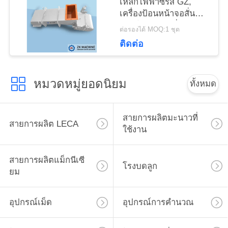
เหล็กไฟฟ้าซีรีส์ GZ,
เว็บไซต์
เครื่องป้อนหน้าจอสั่น
แบบโลหะผสมที่มี
ต่อรองได้ MOQ:1 ชุด
เสถียรภาพ
ติดต่อ
นโยบาย
ความ
หมวดหมู่ยอดนิยม
ทั้งหมด
เป็น
ส่วน
สายการผลิตมะนาวที่
สายการผลิต LECA
ใช้งาน
ตัว
สายการผลิตแม็กนีเซี
โรงบดลูก
ยม
อุปกรณ์เม็ด
อุปกรณ์การคำนวณ