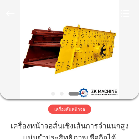
©
2020
-
2025
Henan
Zhengzhou
Mining
Machinery
CO.Ltd.
บ้าน
All
Rights
Reserved.
Developed
by
ECER
สินค้า
วิดีโอ
การ
เครื่องสั่นหน้าจอ
แสดง
เครื่องหน้าจอสั่นเชิงเส้นการจำแนกสูง
VR
แม่นยำประสิทธิภาพเชื่อถือได้