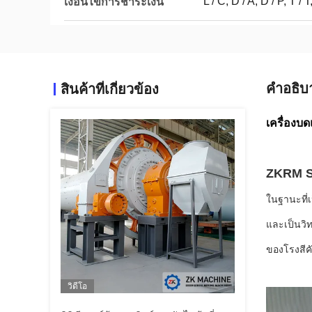
L / C, D / A, D / P, T
เงื่อนไขการชำระเงิน
คําอธิบ
สินค้าที่เกี่ยวข้อง
เครื่องบด
ZKRM Ser
ในฐานะที่
และเป็นวิ
ของโรงสีคั
วิดีโอ