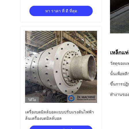
และเวลาถึง 60 นาที
หา ราคา ที่ ดี ที่สุด
เหล็กแท
วัสดุของแท
นั้นเพื่อห
ขึ้นการปฏ
ทำงานของโร
วิดีโอ
เครื่องบดมิลล์บอลแบบปรับแรงดันไฟฟ้า
ล้นเครื่องบดมิลล์บอล