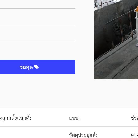
ขอทุน
ลูกกลิ้งแนวตั้ง
ซีร
แบบ:
ควอ
วัสดุประยุกต์: