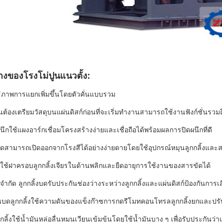
างของโรงโม่ปูนแนวตั้ง:
ธิภาพการแยกเพิ่มขึ้นโดยตัวคั่นแบบรวม
็นต้องเตรียมวัสดุบนแผ่นดิสก์ก่อนที่จะเริ่มทำงานสามารถใช้งานฟังก์ชั่น
นึกใช้แผงอาร์กเชื่อมโครงสร้างง่ายและเชื่อถือได้พร้อมผลการปิดผนึกที่ดี
้งบดสามารถเปิดออกจากโรงสีได้อย่างง่ายดายโดยใช้อุปกรณ์หมุนลูกกลิ้งแล
ใช้ฝาครอบลูกกลิ้งเจียรในด้านพลิกและยืดอายุการใช้งานของสารขัดได้
์ จำกัด ลูกกลิ้งบดรับประกันช่องว่างระหว่างลูกกลิ้งและแผ่นดิสก์ป้องกั
นบดลูกกลิ้งใช้ความดันของแข็งก๊าซการกดรีโมทคอนโทรลลูกกลิ้งยกและปรั
ูกกลิ้งใช้น้ำมันหล่อลื่นหมุนเวียนเข้มข้นโดยใช้น้ำมันบาง ๆ เพื่อรับประก