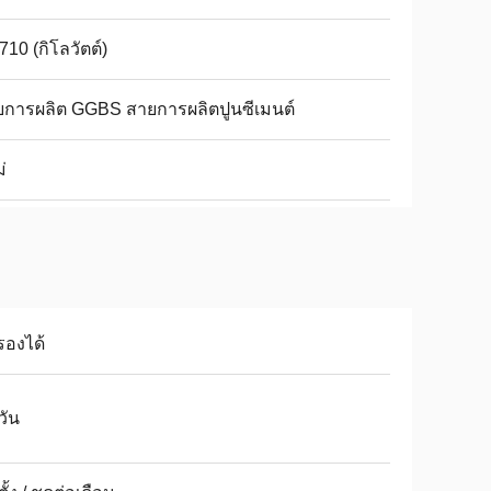
710 (กิโลวัตต์)
ยการผลิต GGBS สายการผลิตปูนซีเมนต์
่
รองได้
วัน