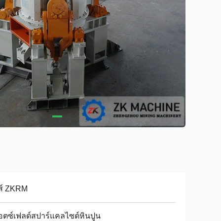
ี่ส์ ZKRM
ตซ์เฟลด์สปาร์แคลไซต์หินปูน