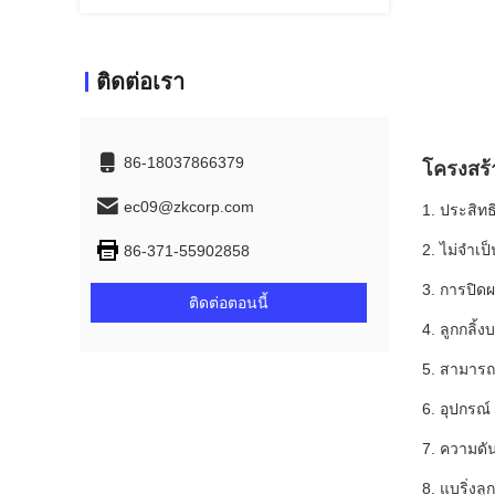
ติดต่อเรา
86-18037866379
โครงสร้
ec09@zkcorp.com
1. ประสิท
2. ไม่จำเป
86-371-55902858
3. การปิดผ
ติดต่อตอนนี้
4. ลูกกลิ
5. สามารถ
6. อุปกรณ
7. ความดั
8. แบริ่งล