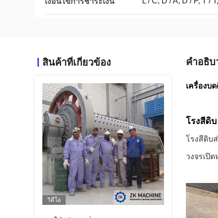
L / C, D / A, D / P, T
เงื่อนไขการชำระเงิน
คําอธิบ
สินค้าที่เกี่ยวข้อง
เครื่องบด
โรงสีดิบ
โรงสีดิบ
วงจรเปิด
วิดีโอ