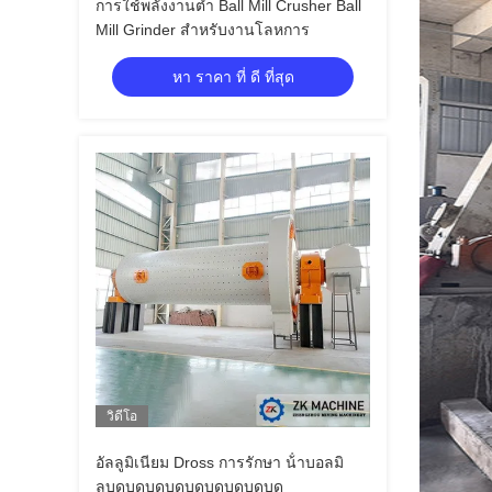
การใช้พลังงานต่ำ Ball Mill Crusher Ball
Mill Grinder สำหรับงานโลหการ
หา ราคา ที่ ดี ที่สุด
วิดีโอ
อัลลูมิเนียม Dross การรักษา น้ําบอลมิ
ลบดบดบดบดบดบดบดบดบด