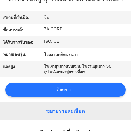
เกี่ยว
สถานที่กำเนิด:
จีน
กับ
ZK CORP
ชื่อแบรนด์:
เรา
ISO, CE
ได้รับการรับรอง:
หมายเลขรุ่น:
โรงงานผลิตมะนาว
ทัวร์
,
,
แสงสูง:
โรงเผาปูนขาวแบบหมุน
โรงงานปูนขาว ISO
อุปกรณ์เตาเผาปูนขาวที่เผา
โรงงาน
ติดต่อเรา!
ควบคุม
คุณภาพ
ขยายรายละเอียด