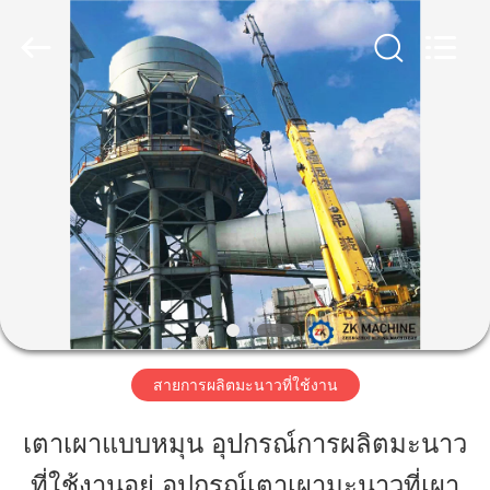
-
2025
Henan
Zhengzhou
Mining
Machinery
CO.Ltd.
All
บ้าน
Rights
Reserved.
Developed
by
ECER
สินค้า
วิดีโอ
การ
สายการผลิตมะนาวที่ใช้งาน
แสดง
เตาเผาแบบหมุน อุปกรณ์การผลิตมะนาว
VR
ที่ใช้งานอยู่ อุปกรณ์เตาเผามะนาวที่เผา