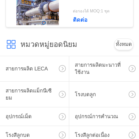
เว็บไซต์
ต่อรองได้ MOQ:1 ชุด
ติดต่อ
นโยบาย
ความ
หมวดหมู่ยอดนิยม
ทั้งหมด
เป็น
สายการผลิตมะนาวที่
สายการผลิต LECA
ส่วน
ใช้งาน
ตัว
สายการผลิตแม็กนีเซี
โรงบดลูก
ยม
อุปกรณ์เม็ด
อุปกรณ์การคำนวณ
โรงสีลูกบด
โรงสีลูกต่อเนื่อง