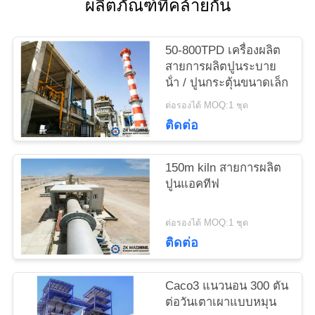
ผลิตภัณฑ์ที่คล้ายกัน
ติดต่อ
เรา
50-800TPD เครื่องผลิต
สายการผลิตปูนระบาย
น้ํา / ปูนกระตุ้นขนาดเล็ก
ข่าว
ต่อรองได้ MOQ:1 ชุด
ติดต่อ
ขอ
150m kiln สายการผลิต
ใบ
ปูนแอคทีฟ
เสนอ
ต่อรองได้ MOQ:1 ชุด
ราคา
ติดต่อ
Caco3 แนวนอน 300 ตัน
แผนผัง
ต่อวันเตาเผาแบบหมุน