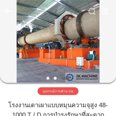
©
2020
-
2025
Henan
Zhengzhou
Mining
Machinery
CO.Ltd.
บ้าน
All
Rights
Reserved.
Developed
by
ECER
สินค้า
วิดีโอ
การ
อุปกรณ์การคำนวณ
แสดง
โรงงานเตาเผาแบบหมุนความจุสูง 48-
VR
1000 T / D การบำรุงรักษาที่สะดวก