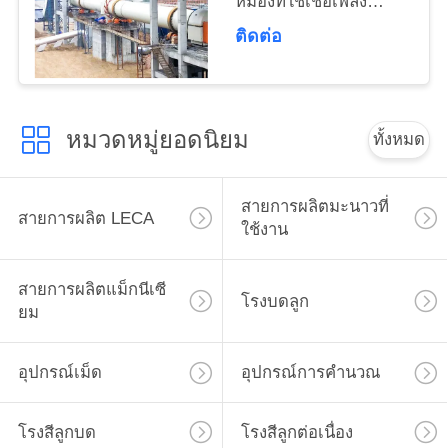
หมองที่ใช้เชื้อเพลิง
เว็บไซต์
ถ่านหิน
ติดต่อ
นโยบาย
หมวดหมู่ยอดนิยม
ความ
ทั้งหมด
เป็น
สายการผลิตมะนาวที่
สายการผลิต LECA
ส่วน
ใช้งาน
ตัว
สายการผลิตแม็กนีเซี
โรงบดลูก
ยม
อุปกรณ์เม็ด
อุปกรณ์การคำนวณ
โรงสีลูกบด
โรงสีลูกต่อเนื่อง