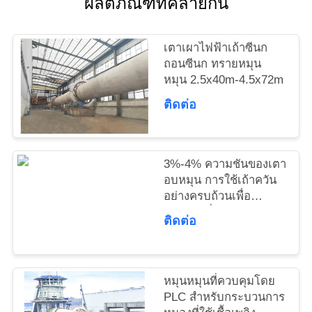
ผลิตภัณฑ์ที่คล้ายกัน
ติดต่อ
เรา
เตาเผาไฟฟ้าเถ้าซีนก
ถอนซีนก ทรายหมุน
หมุน 2.5x40m-4.5x72m
ข่าว
ติดต่อ
ขอ
3%-4% ความชันของเตา
ใบ
อบหมุน การใช้เถ้าควัน
อย่างครบถ้วนเพื่อ
เสนอ
คุ้มครองสิ่งแวดล้อม
ติดต่อ
ราคา
หมุนหมุนที่ควบคุมโดย
แผนผัง
PLC สําหรับกระบวนการ