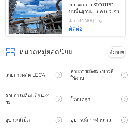
เว็บไซต์
ขนาดกลาง 3000TPD
บนพื้นฐานแบบครบวงจร
ต่อรองได้ MOQ:1 ชุด
นโยบาย
ติดต่อ
ความ
หมวดหมู่ยอดนิยม
ทั้งหมด
เป็น
ส่วน
สายการผลิตมะนาวที่
สายการผลิต LECA
ใช้งาน
ตัว
สายการผลิตแม็กนีเซี
โรงบดลูก
ยม
อุปกรณ์เม็ด
อุปกรณ์การคำนวณ