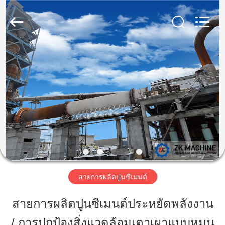
Henan
Zhengzhou
Mining
Machinery
CO.Ltd.
All
Rights
Reserved.
Developed
บ้าน
by
ECER
สินค้า
วิดีโอ
การ
สายการผลิตปูนซีเมนต์
แสดง
สายการผลิตปูนซีเมนต์ประหยัดพลังงาน
VR
/ การปกป้องสิ่งแวดล้อมเตาเผาแบบหมุน