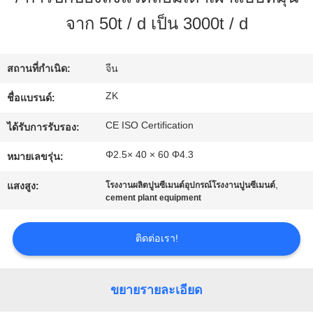
จาก 50t / d เป็น 3000t / d
เกี่ยว
กับ
สถานที่กำเนิด:
จีน
เรา
ZK
ชื่อแบรนด์:
CE ISO Certification
ได้รับการรับรอง:
ทัวร์
Φ2.5× 40 × 60 Φ4.3
หมายเลขรุ่น:
โรงงาน
,
แสงสูง:
โรงงานผลิตปูนซีเมนต์อุปกรณ์โรงงานปูนซีเมนต์
cement plant equipment
ควบคุม
ติดต่อเรา!
คุณภาพ
ขยายรายละเอียด